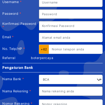
Username
*
Password
*
Konfirmasi Password
*
Email
*
No. Telp/HP
*
+62
Referral
boterpercaya
Pengaturan Bank
Nama Bank
*
Nama Rekening
*
Nomor Rekening
*